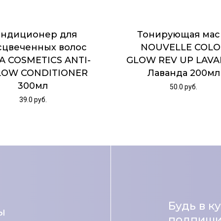
ондиционер для
Тонирующая мас
сцвеченных волос
NOUVELLE COLO
A COSMETICS ANTI-
GLOW REV UP LAV
LOW CONDITIONER
Лаванда 200мл
300мл
50.0
руб.
39.0
руб.
Будь в к
ы
подпишис