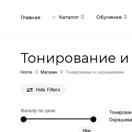
Skip
to
Обучение
✨
Каталог
Главная
main
content
Тонирование и
Home
Магазин
Тонирование и окрашивание
Hide
Filters
Фильтр по цене
Тонирован
Окрашиван
Min
Max
Filter