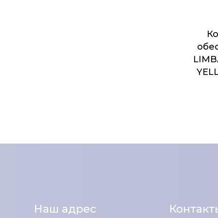
К
обе
LIMB
YEL
Наш адрес
Контакт