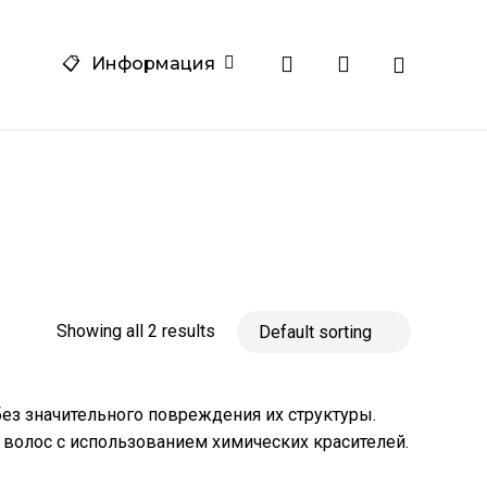
Close
search
account
am
one
📋
Информация
Cart
Showing all 2 results
без значительного повреждения их структуры.
волос с использованием химических красителей.