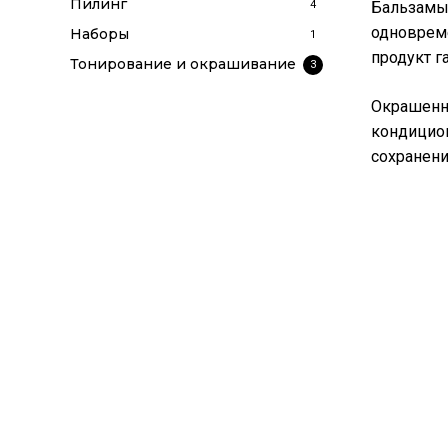
Пилинг
4
Бальзамы
одновреме
Наборы
1
продукт г
Тонирование и окрашивание
3
Окрашенны
кондицион
сохранени