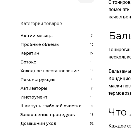
С тониров
price
price
поменять 
качествен
Категории товаров
Бал
Акции месяца
7
Пробные объемы
10
Тонирован
Кератин
27
несколько
Ботокс
13
Холодное восстановление
Бальзамы
14
Кондицион
Реконструкция
4
маски поз
Активаторы
7
термовозд
Инструмент
10
Шампунь глубокой очистки
3
Что
Завершение процедуры
15
Домашний уход
52
Каждое ср