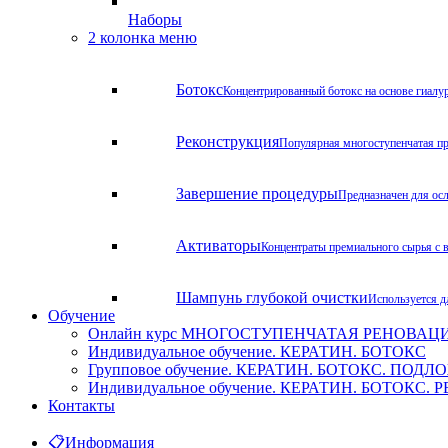
Наборы
2 колонка меню
Ботокс
Концентрированный ботокс на основе гиалу
Реконструкция
Популярная многоступенчатая пр
Завершение процедуры
Предназначен для ос
Активаторы
Концентраты премиального сырья с 
Шампунь глубокой очистки
Используется д
Обучение
Онлайн курс МНОГОСТУПЕНЧАТАЯ РЕНОВАЦИЯ. Х
Индивидуальное обучение. КЕРАТИН. БОТОКС
Групповое обучение. КЕРАТИН. БОТОКС. ПОД
Индивидуальное обучение. КЕРАТИН. БОТОКС
Контакты
📋
Информация