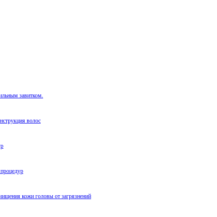
сильным завитком.
нструкция волос
ур
 процедур
чищения кожи головы от загрязнений