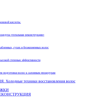
роновой кислоты.
оцедура «тотальная реконструкция»
лабленных, сухих и безжизненных волос
высокой степенью эффективности
ля подготовки волос к салонным процедурам
олодные техники восстановления волос
ЛОЖКИ
. РЕКОНСТРУКЦИЯ