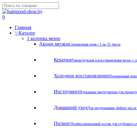
Skip
to
Close
main
Search
search
account
0
content
Menu
Главная
✨
Каталог
1 колонка меню
Акции месяца
Специальная цена с 1 по 31 число
Кератин
Реконструкция и восстановление волос с 
Холодное восстановление
Премиальная реко
Инструмент
Идеальные инструменты для процед
Домашний уход
Для поддержания эффект после
Пилинг
Профессиональный состав для глубокого о