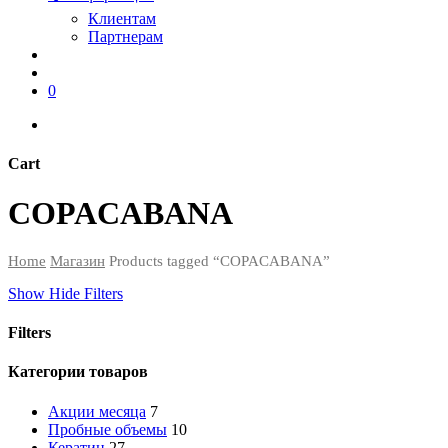
Клиентам
Партнерам
search
account
0
instagram
phone
Cart
Close
COPACABANA
Cart
Home
Магазин
Products tagged “COPACABANA”
Show
Hide
Filters
Filters
Close
Категории товаров
Filters
Акции месяца
7
Пробные объемы
10
Кератин
27