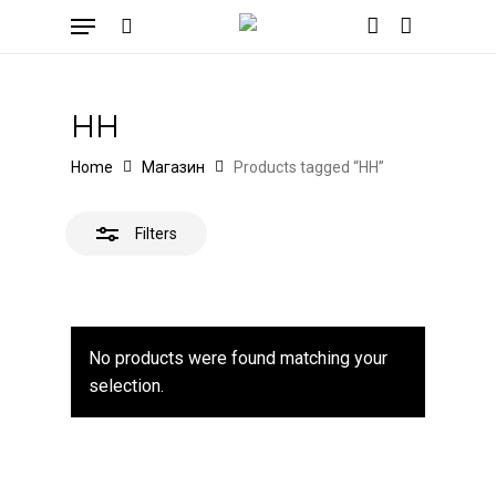
Skip
Menu
to
Close
search
account
Cart
Close
Cart
main
Filters
content
HH
Home
Магазин
Products tagged “HH”
Filters
No products were found matching your
selection.