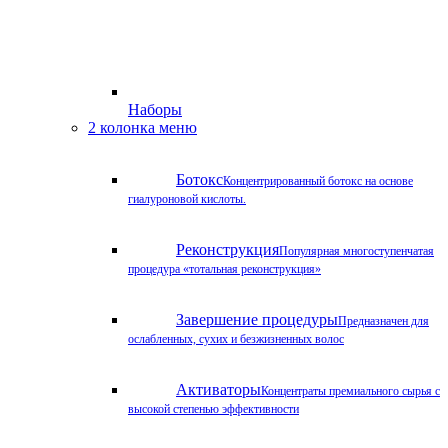
Наборы
2 колонка меню
Ботокс
Концентрированный ботокс на основе
гиалуроновой кислоты.
Реконструкция
Популярная многоступенчатая
процедура «тотальная реконструкция»
Завершение процедуры
Предназначен для
ослабленных, сухих и безжизненных волос
Активаторы
Концентраты премиального сырья с
высокой степенью эффективности