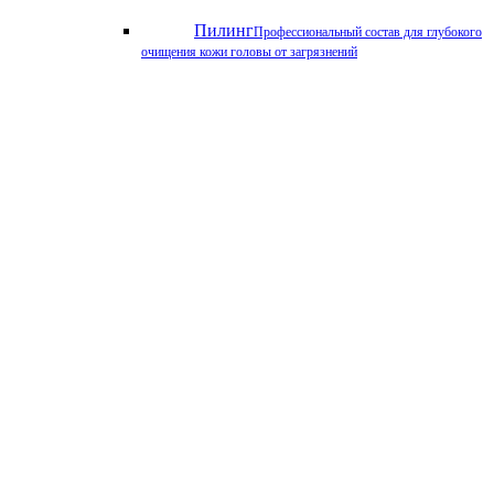
Пилинг
Профессиональный состав для глубокого
очищения кожи головы от загрязнений