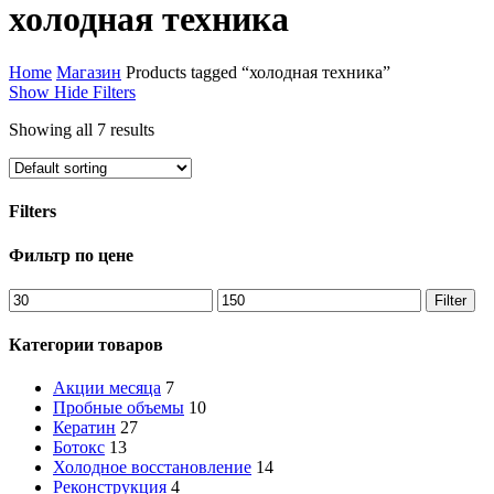
Close
холодная техника
Cart
Home
Магазин
Products tagged “холодная техника”
Show
Hide
Filters
Showing all 7 results
Filters
Close
Фильтр по цене
Filters
Min
Max
Filter
price
price
Категории товаров
Акции месяца
7
Пробные объемы
10
Кератин
27
Ботокс
13
Холодное восстановление
14
Реконструкция
4