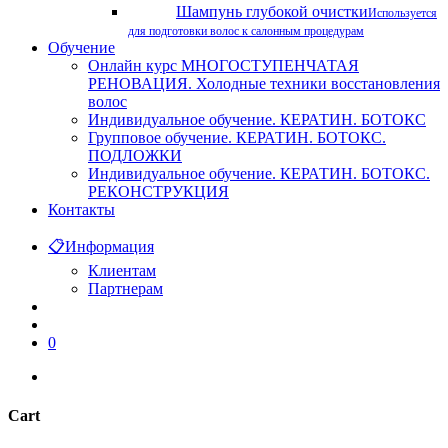
Шампунь глубокой очистки
Используется
для подготовки волос к салонным процедурам
Обучение
Онлайн курс МНОГОСТУПЕНЧАТАЯ
РЕНОВАЦИЯ. Холодные техники восстановления
волос
Индивидуальное обучение. КЕРАТИН. БОТОКС
Групповое обучение. КЕРАТИН. БОТОКС.
ПОДЛОЖКИ
Индивидуальное обучение. КЕРАТИН. БОТОКС.
РЕКОНСТРУКЦИЯ
Контакты
📋
Информация
Клиентам
Партнерам
search
account
0
instagram
phone
Cart