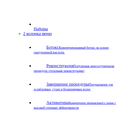
Наборы
2 колонка меню
Ботокс
Концентрированный ботокс на основе
гиалуроновой кислоты.
Реконструкция
Популярная многоступенчатая
процедура «тотальная реконструкция»
Завершение процедуры
Предназначен для
ослабленных, сухих и безжизненных волос
Активаторы
Концентраты премиального сырья с
высокой степенью эффективности