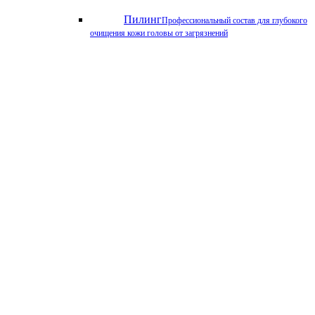
Пилинг
Профессиональный состав для глубокого
очищения кожи головы от загрязнений