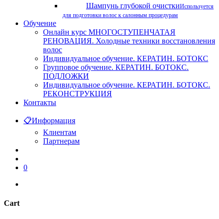
Шампунь глубокой очистки
Используется
для подготовки волос к салонным процедурам
Обучение
Онлайн курс МНОГОСТУПЕНЧАТАЯ
РЕНОВАЦИЯ. Холодные техники восстановления
волос
Индивидуальное обучение. КЕРАТИН. БОТОКС
Групповое обучение. КЕРАТИН. БОТОКС.
ПОДЛОЖКИ
Индивидуальное обучение. КЕРАТИН. БОТОКС.
РЕКОНСТРУКЦИЯ
Контакты
📋
Информация
Клиентам
Партнерам
search
account
0
instagram
phone
Cart