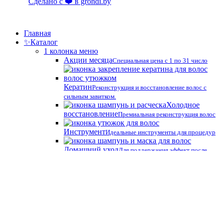
Сделано с ❤️ в grondi.by
Close
Главная
Menu
✨
Каталог
1 колонка меню
Акции месяца
Специальная цена с 1 по 31 число
Кератин
Реконструкция и восстановление волос с
сильным завитком.
Холодное
восстановление
Премиальная реконструкция волос
Инструмент
Идеальные инструменты для процедур
Домашний уход
Для поддержания эффект после
процедур
Пилинг
Профессиональный состав для глубокого
очищения кожи головы от загрязнений
Наборы
2 колонка меню