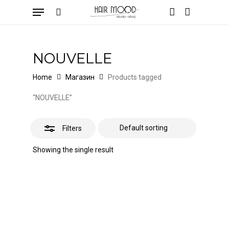
Skip
Menu
to
Close
search
account
Cart
Close
Cart
main
Filters
content
NOUVELLE
Home
Магазин
Products tagged
“NOUVELLE”
Filters
Showing the single result