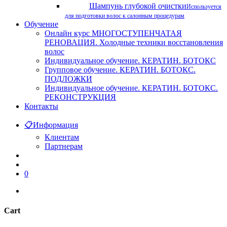
Шампунь глубокой очистки
Используется
для подготовки волос к салонным процедурам
Обучение
Онлайн курс МНОГОСТУПЕНЧАТАЯ
РЕНОВАЦИЯ. Холодные техники восстановления
волос
Индивидуальное обучение. КЕРАТИН. БОТОКС
Групповое обучение. КЕРАТИН. БОТОКС.
ПОДЛОЖКИ
Индивидуальное обучение. КЕРАТИН. БОТОКС.
РЕКОНСТРУКЦИЯ
Контакты
📋
Информация
Клиентам
Партнерам
search
account
0
instagram
phone
Cart