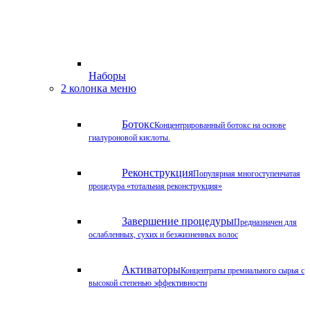
Наборы
2 колонка меню
Ботокс
Концентрированный ботокс на основе
гиалуроновой кислоты.
Реконструкция
Популярная многоступенчатая
процедура «тотальная реконструкция»
Завершение процедуры
Предназначен для
ослабленных, сухих и безжизненных волос
Активаторы
Концентраты премиального сырья с
высокой степенью эффективности