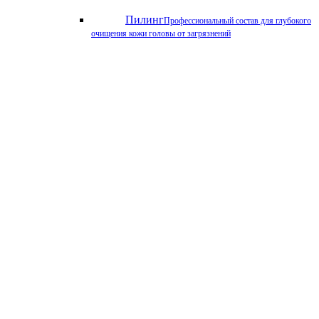
Пилинг
Профессиональный состав для глубокого
очищения кожи головы от загрязнений