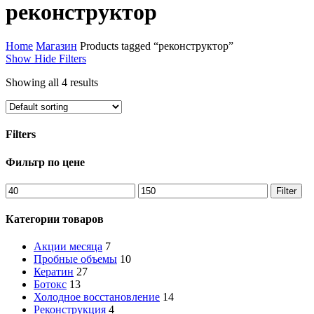
Close
реконструктор
Cart
Home
Магазин
Products tagged “реконструктор”
Show
Hide
Filters
Showing all 4 results
Filters
Close
Фильтр по цене
Filters
Min
Max
Filter
price
price
Категории товаров
Акции месяца
7
Пробные объемы
10
Кератин
27
Ботокс
13
Холодное восстановление
14
Реконструкция
4