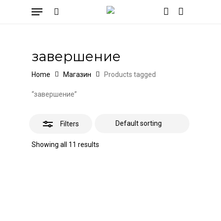
Skip
Menu
to
Close
search
account
Cart
Close
Cart
main
Filters
content
завершение
Home
Магазин
Products tagged
“завершение”
Filters
Showing all 11 results