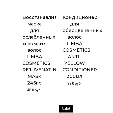
Восстанавливающая
Кондиционер
маска
для
для
обесцвеченных
ослабленных
волос
и ломких
LIMBA
волос
COSMETICS
LIMBA
ANTI-
COSMETICS
YELLOW
REJUVENATING
CONDITIONER
MASK
300мл
245гр
39.0
руб.
40.0
руб.
Sale!