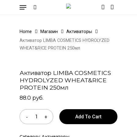
Skip
Menu
to
search
account
Cart
Close
Cart
main
content
Home
Магазин
Активаторы
Активатор LIMBA COSMETICS HYDROLYZED
WHEAT&RICE PROTEIN 250мл
Активатор LIMBA COSMETICS
HYDROLYZED WHEAT&RICE
PROTEIN 250мл
88.0
руб.
Add To Cart
Category:
Активаторы