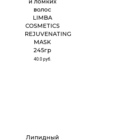
и ломких
волос
LIMBA
COSMETICS
REJUVENATING
MASK
245гр
40.0
руб.
Липидный