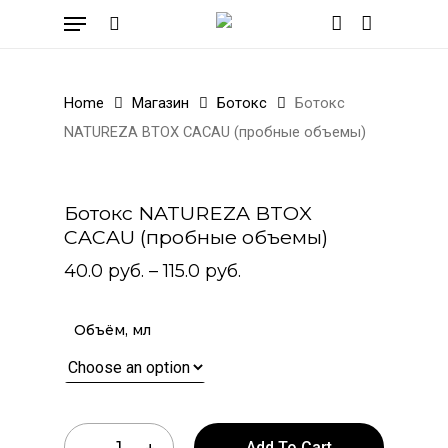
Skip
Menu
to
search
account
Cart
Close
Cart
main
content
Home
Магазин
Ботокс
Ботокс
NATUREZA BTOX CACAU (пробные объемы)
Ботокс NATUREZA BTOX
CACAU (пробные объемы)
40.0
руб.
–
115.0
руб.
Объём, мл
Add To Cart