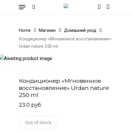
Skip
Menu
to
search
account
Cart
Close
Cart
main
content
Home
Магазин
Домашний уход
Кондиционер «Мгновенное восстановление»
Urdan nature 250 ml
Кондиционер «Мгновенное
восстановление» Urdan nature
250 ml
23.0
руб.
Out of stock