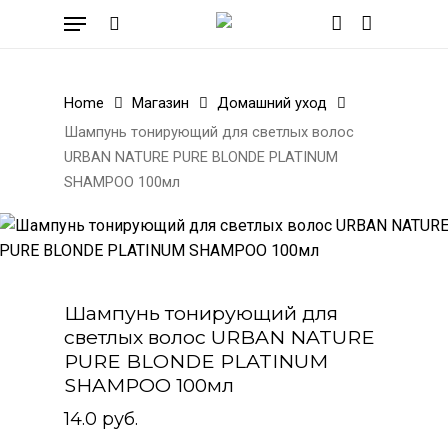
Skip
Menu
to
search
account
Cart
Close
Cart
main
content
Home
Магазин
Домашний уход
Шампунь тонирующий для светлых волос
URBAN NATURE PURE BLONDE PLATINUM
SHAMPOO 100мл
Шампунь тонирующий для
светлых волос URBAN NATURE
PURE BLONDE PLATINUM
SHAMPOO 100мл
14.0
руб.