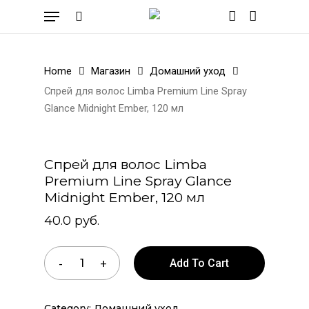
Skip
Menu
to
search
account
Cart
Close
Cart
main
content
Home
Магазин
Домашний уход
Спрей для волос Limba Premium Line Spray
Glance Midnight Ember, 120 мл
Спрей для волос Limba
Premium Line Spray Glance
Midnight Ember, 120 мл
40.0
руб.
Add To Cart
Category:
Домашний уход