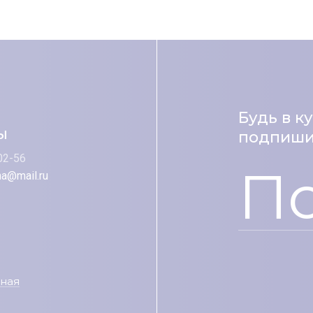
Будь в к
ы
подпишис
02-56
П
na@mail.ru
вная