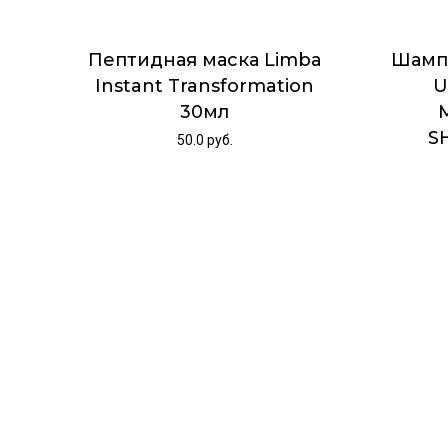
Пептидная маска Limba
Шамп
Instant Transformation
U
30мл
S
50.0
руб.