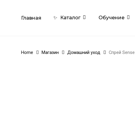
Skip
to
Обучение
✨
Каталог
Главная
main
content
Home
Магазин
Домашний уход
Спрей Senses