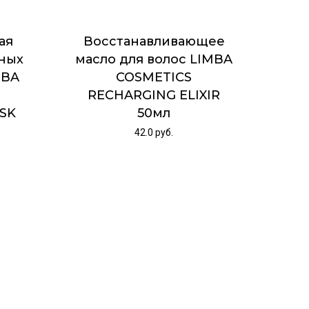
ая
Восстанавливающее
нных
масло для волос LIMBA
MBA
COSMETICS
RECHARGING ELIXIR
SK
50мл
42.0
руб.