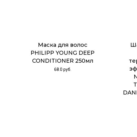
Маска для волос
Ш
PHILIPP YOUNG DEEP
CONDITIONER 250мл
те
эф
68.0
руб.
T
DAN