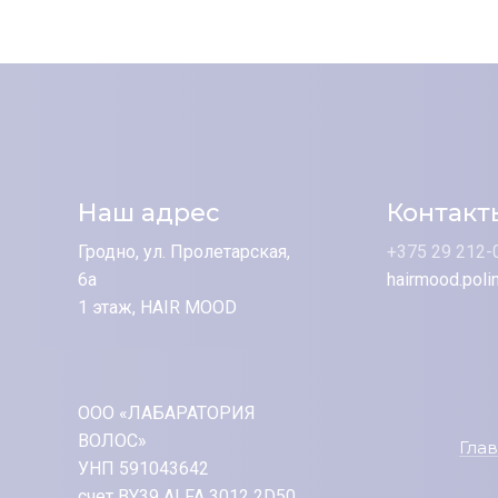
Наш адрес
Контакт
Гродно, ул. Пролетарская,
+375 29 212-
6а
hairmood.poli
1 этаж, HAIR MOOD
ООО «ЛАБАРАТОРИЯ
ВОЛОС»
Гла
УНП 591043642
счет BY39 ALFA 3012 2D50