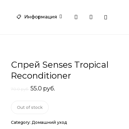
Close
search
account
am
one
📋
Информация
Cart
Спрей Senses Tropical
Reconditioner
55.0
руб.
70.0
руб.
Out of stock
Category:
Домашний уход