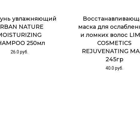
унь увлажняющий
Восстанавливающ
RBAN NATURE
маска для ослабле
MOISTURIZING
и ломких волос LI
HAMPOO 250мл
COSMETICS
REJUVENATING MA
26.0
руб.
245гр
40.0
руб.