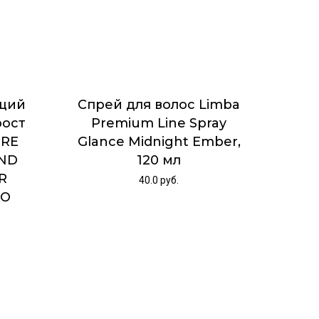
щий
Спрей для волос Limba
рост
Premium Line Spray
URE
Glance Midnight Ember,
AND
120 мл
R
40.0
руб.
OO