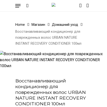
Skip
Menu
to
search
account
Cart
Close
Cart
main
content
Home
Магазин
Домашний уход
Восстанавливающий кондиционер для
поврежденных волос URBAN NATURE
INSTANT RECOVERY CONDITIONER 100мл
Восстанавливающий
кондиционер для
поврежденных волос URBAN
NATURE INSTANT RECOVERY
CONDITIONER 100мл