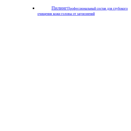
Пилинг
Профессиональный состав для глубокого
очищения кожи головы от загрязнений