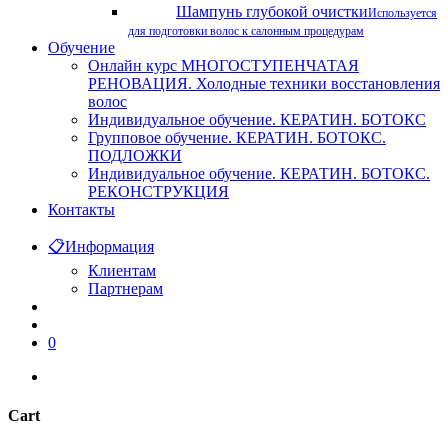
Шампунь глубокой очистки
Используется
для подготовки волос к салонным процедурам
Обучение
Онлайн курс МНОГОСТУПЕНЧАТАЯ
РЕНОВАЦИЯ. Холодные техники восстановления
волос
Индивидуальное обучение. КЕРАТИН. БОТОКС
Групповое обучение. КЕРАТИН. БОТОКС.
ПОДЛОЖКИ
Индивидуальное обучение. КЕРАТИН. БОТОКС.
РЕКОНСТРУКЦИЯ
Контакты
📋
Информация
Клиентам
Партнерам
search
account
0
instagram
phone
Cart