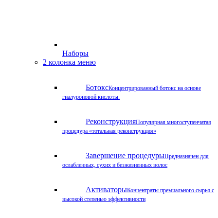
Наборы
2 колонка меню
Ботокс
Концентрированный ботокс на основе
гиалуроновой кислоты.
Реконструкция
Популярная многоступенчатая
процедура «тотальная реконструкция»
Завершение процедуры
Предназначен для
ослабленных, сухих и безжизненных волос
Активаторы
Концентраты премиального сырья с
высокой степенью эффективности