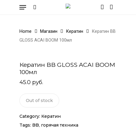
Skip
Menu
to
search
account
Cart
Close
Cart
main
content
Home
Магазин
Кератин
Кератин BB
GLOSS ACAI BOOM 100мл
Кератин BB GLOSS ACAI BOOM
100мл
45.0
руб.
Out of stock
Category:
Кератин
Tags:
BB
,
горячая техника