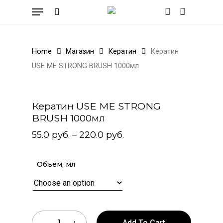
Skip
Menu
to
search
account
Cart
Close
Cart
main
content
Home
Магазин
Кератин
Кератин
USE ME STRONG BRUSH 1000мл
Кератин USE ME STRONG
BRUSH 1000мл
55.0
руб.
–
220.0
руб.
Объём, мл
Add To Cart