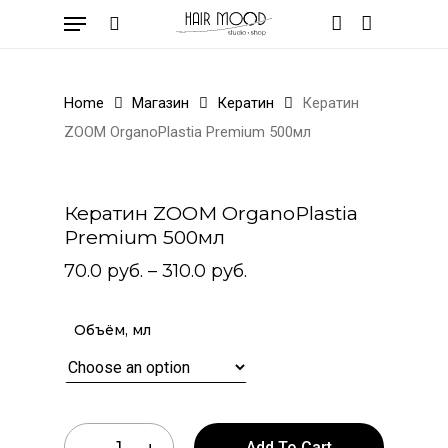
Skip
Menu
to
search
account
Cart
Close
Cart
main
content
Home
Магазин
Кератин
Кератин
ZOOM OrganoPlastia Premium 500мл
Кератин ZOOM OrganoPlastia
Premium 500мл
70.0
руб.
–
310.0
руб.
Объём, мл
Add To Cart