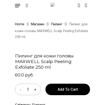
Skip
Menu
to
search
account
Cart
Close
Cart
main
content
Home
Магазин
Пилинг
Пилинг для
кожи головы MAXWELL Scalp Peeling Exfoliate
250 ml
Пилинг для кожи головы
MAXWELL Scalp Peeling
Exfoliate 250 ml
60.0
руб.
Add To Cart
Category:
Пилинг