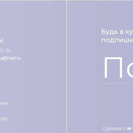
Будь в к
подпишис
ы
02-56
П
na@mail.ru
вная
алог
Сделано с ❤️ 