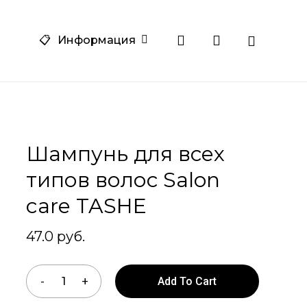
Close
search
account
am
one
📋
Информация
Cart
Шампунь для всех
типов волос Salon
care TASHE
47.0
руб.
Add To Cart