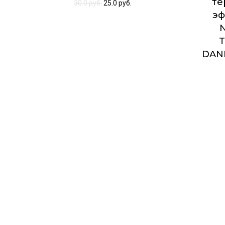
те
30.0
руб.
25.0
руб.
эф
T
DAN