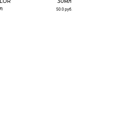
OLOR
30мл
л
50.0
руб.