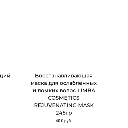
щий
Восстанавливающая
маска для ослабленных
и ломких волос LIMBA
л
COSMETICS
REJUVENATING MASK
245гр
40.0
руб.