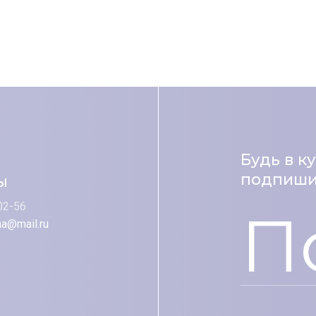
Будь в к
подпишис
ы
02-56
П
na@mail.ru