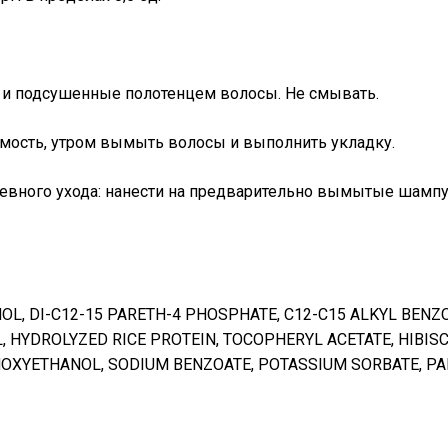
и подсушенные полотенцем волосы. Не смывать.
димость, утром вымыть волосы и выполнить укладку.
евного ухода: нанести на предварительно вымытые шамп
HOL, DI-C12-15 PARETH-4 PHOSPHATE, C12-C15 ALKYL BEN
IL, HYDROLYZED RICE PROTEIN, TOCOPHERYL ACETATE, HIBIS
OXYETHANOL, SODIUM BENZOATE, POTASSIUM SORBATE, PA