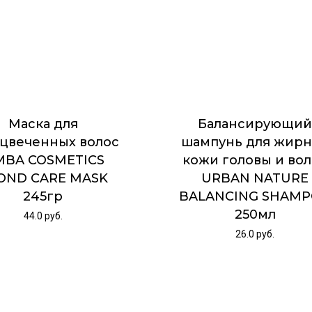
Маска для
Балансирующи
цвеченных волос
шампунь для жир
MBA COSMETICS
кожи головы и во
OND CARE MASK
URBAN NATURE
245гр
BALANCING SHAM
250мл
44.0
руб.
26.0
руб.