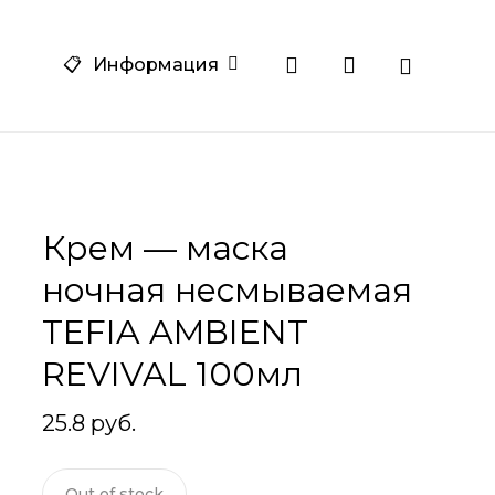
Close
search
account
am
one
📋
Информация
Cart
Крем — маска
ночная несмываемая
TEFIA AMBIENT
REVIVAL 100мл
25.8
руб.
Out of stock