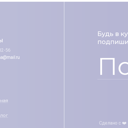
Будь в к
ы
подпишис
02-56
По
na@mail.ru
вная
алог
Сделано с ❤️ 