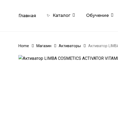
Skip
to
Обучение
✨
Каталог
Главная
main
content
Home
Магазин
Активаторы
Активатор LIMB