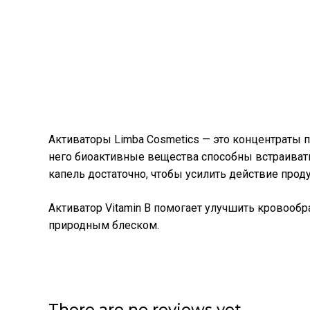
Активаторы Limba Cosmetics — это концентраты 
него биоактивные вещества способны встраиватьс
капель достаточно, чтобы усилить действие проду
Активатор Vitamin B помогает улучшить кровооб
природным блеском.
There are no reviews yet.