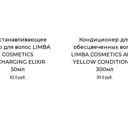
станавливающее
Кондиционер дл
о для волос LIMBA
обесцвеченных во
COSMETICS
LIMBA COSMETICS A
HARGING ELIXIR
YELLOW CONDITIO
50мл
300мл
42.0
руб.
39.0
руб.