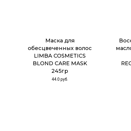
Маска для
Вос
обесцвеченных волос
масл
LIMBA COSMETICS
BLOND CARE MASK
REC
245гр
44.0
руб.