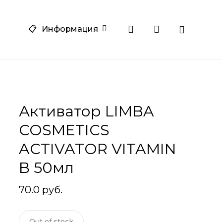
Close
search
account
am
one
📋
Информация
Cart
Активатор LIMBA
COSMETICS
ACTIVATOR VITAMIN
B 50мл
70.0
руб.
Out of stock