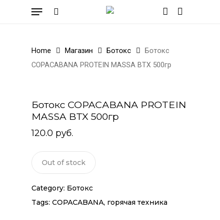
Skip
Menu
to
search
account
Cart
Close
Cart
main
content
Home
Магазин
Ботокс
Ботокс
COPACABANA PROTEIN MASSA BTX 500гр
Ботокс COPACABANA PROTEIN
MASSA BTX 500гр
120.0
руб.
Out of stock
Category:
Ботокс
Tags:
COPACABANA
,
горячая техника