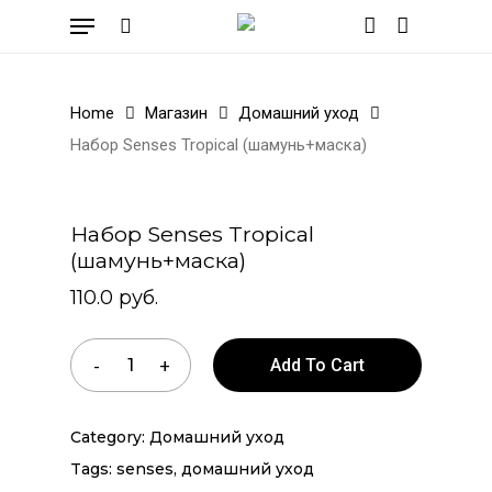
Skip
Menu
to
search
account
Cart
Close
Cart
main
content
Home
Магазин
Домашний уход
Набор Senses Tropical (шамунь+маска)
Набор Senses Tropical
(шамунь+маска)
110.0
руб.
Add To Cart
Category:
Домашний уход
Tags:
senses
,
домашний уход