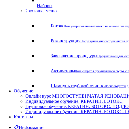
Наборы
2 колонка меню
Ботокс
Концентрированный ботокс на основе гиалу
Реконструкция
Популярная многоступенчатая пр
Завершение процедуры
Предназначен для ос
Активаторы
Концентраты премиального сырья с 
Шампунь глубокой очистки
Используется д
Обучение
Онлайн курс МНОГОСТУПЕНЧАТАЯ РЕНОВАЦИЯ. Х
Индивидуальное обучение. КЕРАТИН. БОТОКС
Групповое обучение. КЕРАТИН. БОТОКС. ПОД
Индивидуальное обучение. КЕРАТИН. БОТОКС
Контакты
📋
Информация