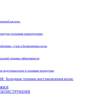
роновой кислоты.
оцедура «тотальная реконструкция»
лабленных, сухих и безжизненных волос
высокой степенью эффективности
ля подготовки волос к салонным процедурам
олодные техники восстановления волос
ЛОЖКИ
. РЕКОНСТРУКЦИЯ