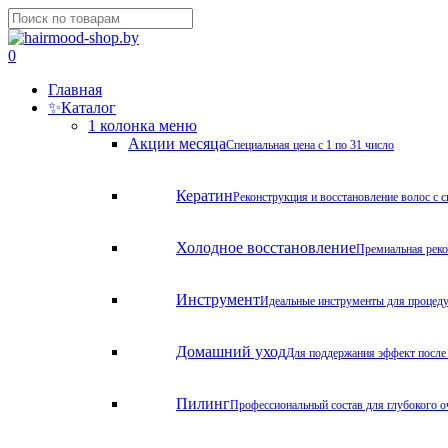
Skip
to
Close
main
Search
search
account
0
content
Menu
Главная
✨
Каталог
1 колонка меню
Акции месяца
Специальная цена с 1 по 31 число
Кератин
Реконструкция и восстановление волос с 
Холодное восстановление
Премиальная реко
Инструмент
Идеальные инструменты для процед
Домашний уход
Для поддержания эффект после
Пилинг
Профессиональный состав для глубокого о