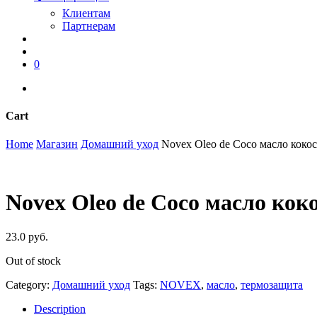
Клиентам
Партнерам
search
account
0
instagram
phone
Cart
Close
Home
Магазин
Домашний уход
Novex Oleo de Coco масло коко
Cart
Novex Oleo de Coco масло кок
23.0
руб.
Out of stock
Category:
Домашний уход
Tags:
NOVEX
,
масло
,
термозащита
Description