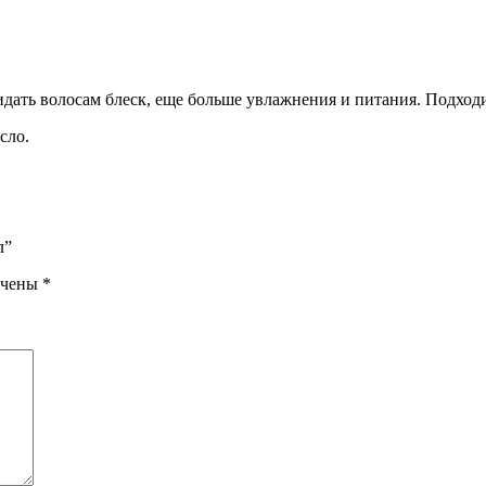
идать волосам блеск, еще больше увлажнения и питания. Подходи
сло.
л”
ечены
*