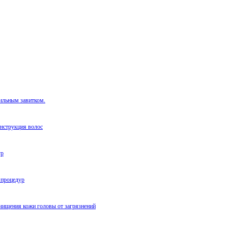
сильным завитком.
нструкция волос
ур
 процедур
чищения кожи головы от загрязнений