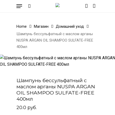
Skip
Menu
to
search
account
Cart
Close
Cart
main
content
Home
Магазин
Домашний уход
Шампунь бессульфатный с маслом арганы
NUSPA ARGAN OIL SHAMPOO SULFATE-FREE
400мл
Шампунь бессульфатный с
маслом арганы NUSPA ARGAN
OIL SHAMPOO SULFATE-FREE
400мл
20.0
руб.