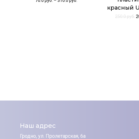
70.0
руб.
–
310.0
руб.
красный 
250.0
руб.
2
Наш адрес
Гродно, ул. Пролетарская, 6а