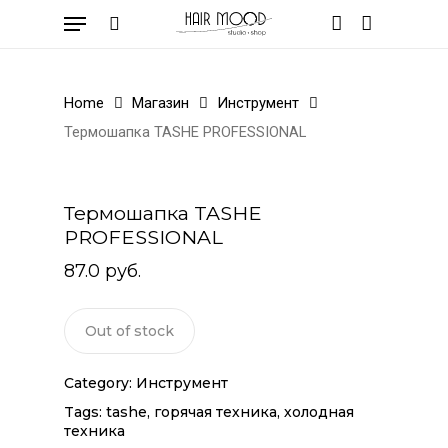
Skip
Menu
to
search
account
Cart
Close
Be the first to review
Cart
main
“Термошапка TASHE
content
PROFESSIONAL”
Home
Магазин
Инструмент
Термошапка TASHE PROFESSIONAL
Ваш адрес email не будет
опубликован.
Обязательные поля
помечены
*
Термошапка TASHE
PROFESSIONAL
Your rating
*
87.0
руб.
Your review
*
Out of stock
Category:
Инструмент
Tags:
tashe
,
горячая техника
,
холодная
техника