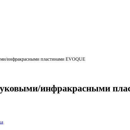
выми/инфракрасными пластинами EVOQUE
звуковыми/инфракрасными пл
ка