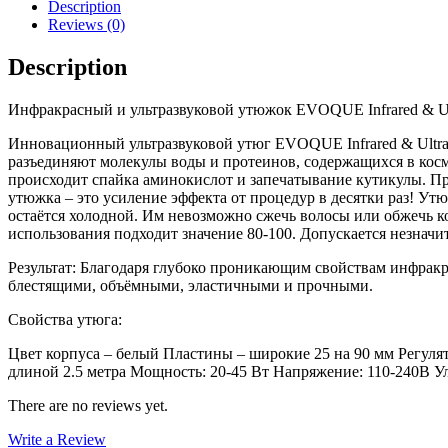
Description
Reviews (0)
Description
Инфракрасный и ультразвуковой утюжок EVOQUE Infrared & Ul
Инновационный ультразвуковой утюг EVOQUE Infrared & Ultras
разъединяют молекулы воды и протеинов, содержащихся в косме
происходит спайка аминокислот и запечатывание кутикулы. П
утюжка – это усиление эффекта от процедур в десятки раз! Ут
остаётся холодной. Им невозможно сжечь волосы или обжечь ко
использования подходит значение 80-100. Допускается незначи
Результат: Благодаря глубоко проникающим свойствам инфракр
блестящими, объёмными, эластичными и прочными.
Свойства утюга:
Цвет корпуса – белый Пластины – широкие 25 на 90 мм Регул
длиной 2.5 метра Мощность: 20-45 Вт Напряжение: 110-240В Ул
There are no reviews yet.
Write a Review