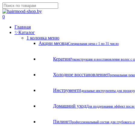
Skip
to
Close
main
Search
search
account
0
content
Menu
Главная
✨
Каталог
1 колонка меню
Акции месяца
Специальная цена с 1 по 31 число
Кератин
Реконструкция и восстановление волос с 
Холодное восстановление
Премиальная реко
Инструмент
Идеальные инструменты для процед
Домашний уход
Для поддержания эффект после
Пилинг
Профессиональный состав для глубокого о