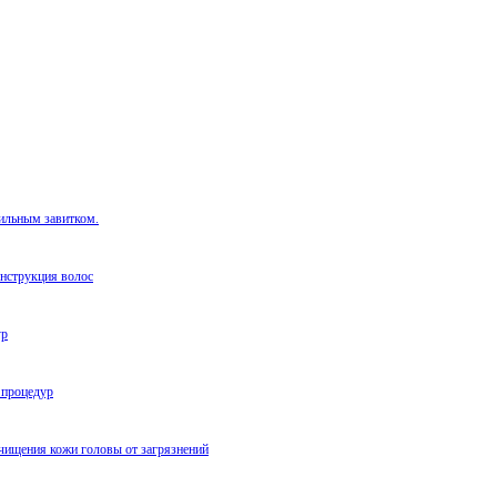
сильным завитком.
нструкция волос
ур
 процедур
чищения кожи головы от загрязнений