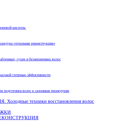
роновой кислоты.
оцедура «тотальная реконструкция»
лабленных, сухих и безжизненных волос
высокой степенью эффективности
ля подготовки волос к салонным процедурам
олодные техники восстановления волос
ЛОЖКИ
. РЕКОНСТРУКЦИЯ