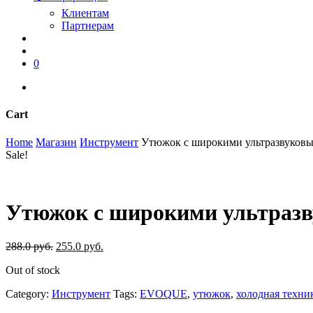
Клиентам
Партнерам
search
account
0
instagram
phone
Cart
Close
Home
Магазин
Инструмент
Утюжок с широкими ультразвуко
Cart
Sale!
Утюжок с широкими ультра
288.0
руб.
255.0
руб.
Out of stock
Category:
Инструмент
Tags:
EVOQUE
,
утюжок
,
холодная техни