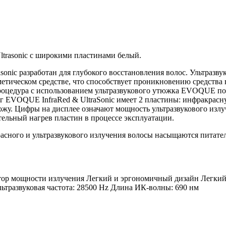
trasonic с широкими пластинами белый.
onic разработан для глубокого восстановления волос. Ультраз
тическом средстве, что способствует проникновению средства в
роцедура с использованием ультразвукового утюжка EVOQUE пов
юг EVOQUE InfraRed & UltraSonic имеет 2 пластины: инфракрасн
жу. Цифры на дисплее означают мощность ультразвукового излуча
тельный нагрев пластин в процессе эксплуатации.
асного и ультразвукового излучения волосы насыщаются питате
ятор мощности излучения Легкий и эргономичный дизайн Легки
ьтразвуковая частота: 28500 Hz Длина ИК-волны: 690 нм