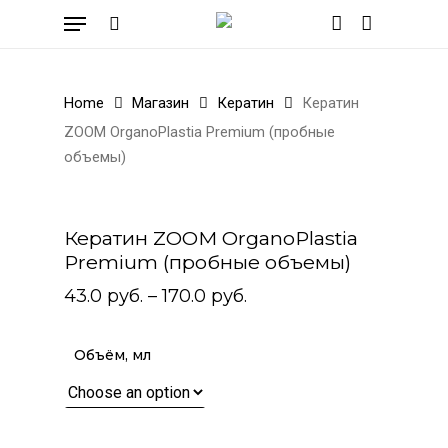
Skip
Menu
to
search
account
Cart
Close
Cart
main
content
Home
Магазин
Кератин
Кератин
ZOOM OrganoPlastia Premium (пробные
объемы)
Кератин ZOOM OrganoPlastia
Premium (пробные объемы)
43.0
руб.
–
170.0
руб.
Объём, мл