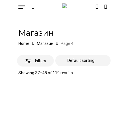
Skip
Menu
to
Close
search
account
Cart
Close
Cart
main
Filters
content
Магазин
Home
Магазин
Page 4
Filters
Showing 37–48 of 119 results