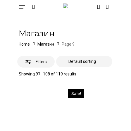
Skip
Menu
to
Close
search
account
Cart
Close
Cart
main
Filters
content
Магазин
Home
Магазин
Page 9
Filters
Showing 97–108 of 119 results
Sale!