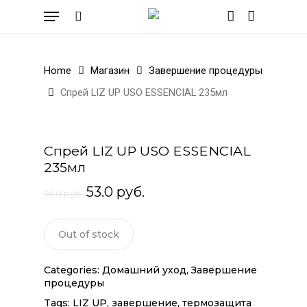
Skip
Menu
to
search
account
Cart
Close
Cart
main
content
Home
Магазин
Завершение процедуры
Спрей LIZ UP USO ESSENCIAL 235мл
Спрей LIZ UP USO ESSENCIAL
235мл
53.0
руб.
76.0
руб.
Out of stock
Categories:
Домашний уход
,
Завершение
процедуры
Tags:
LIZ UP
,
завершение
,
термозащита